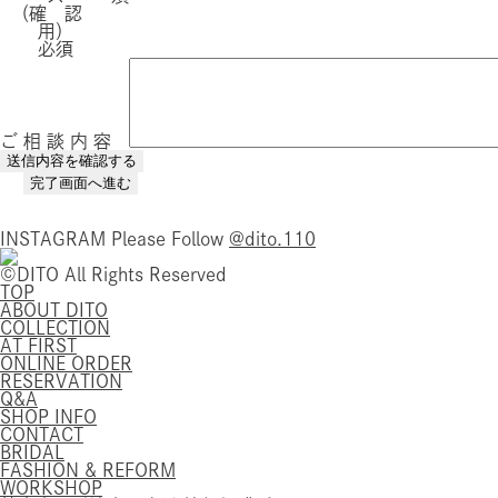
（確 認
用）
必須
ご 相 談 内 容
INSTAGRAM
Please Follow
@dito.110
©DITO All Rights Reserved
TOP
ABOUT DITO
COLLECTION
AT FIRST
ONLINE ORDER
RESERVATION
Q&A
SHOP INFO
CONTACT
BRIDAL
FASHION & REFORM
WORKSHOP