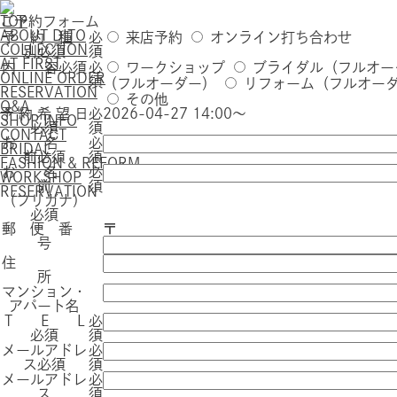
TOP
ご予約フォーム
ABOUT DITO
予 約 種
必
来店予約
オンライン打ち合わせ
COLLECTION
別
必須
須
AT FIRST
内 容
必須
必
ワークショップ
ブライダル（フルオー
ONLINE ORDER
須
（フルオーダー）
リフォーム（フルオー
RESERVATION
その他
Q&A
予 約 希 望 日
必
2026-04-27 14:00～
SHOP INFO
必須
須
CONTACT
お 名
必
BRIDAL
前
必須
須
FASHION & REFORM
お 名
必
WORKSHOP
前
須
RESERVATION
（フリガナ）
必須
郵 便 番
〒
号
住
所
マンション・
アパート名
T E L
必
必須
須
メールアドレ
必
ス
必須
須
メールアドレ
必
ス
須