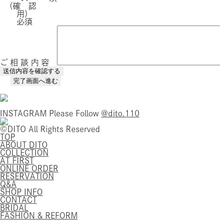
（確 認
用）
必須
ご 相 談 内 容
INSTAGRAM
Please Follow
@dito.110
©DITO All Rights Reserved
TOP
ABOUT DITO
COLLECTION
AT FIRST
ONLINE ORDER
RESERVATION
Q&A
SHOP INFO
CONTACT
BRIDAL
FASHION & REFORM