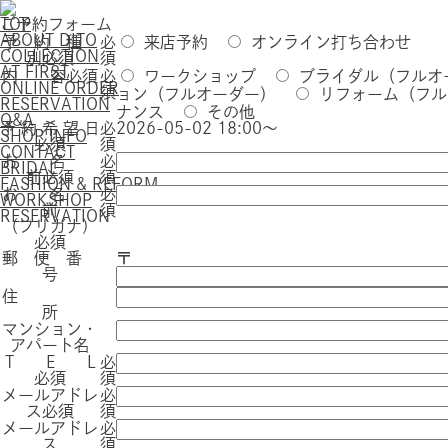
TOP
ご予約フォーム
ABOUT DITO
予 約 種
必
来店予約
オンライン打ち合わせ
COLLECTION
別
必須
須
AT FIRST
内 容
必須
必
ワークショップ
ブライダル（フルオ
ONLINE ORDER
須
ョン（フルオーダー）
リフォーム（フル
RESERVATION
ナンス
その他
Q&A
予 約 希 望 日
必
2026-05-02 18:00～
SHOP INFO
必須
須
CONTACT
お 名
必
BRIDAL
前
必須
須
FASHION & REFORM
お 名
必
WORKSHOP
前
須
RESERVATION
（フリガナ）
必須
郵 便 番
〒
号
住
所
マンション・
アパート名
T E L
必
必須
須
メールアドレ
必
ス
必須
須
メールアドレ
必
ス
須