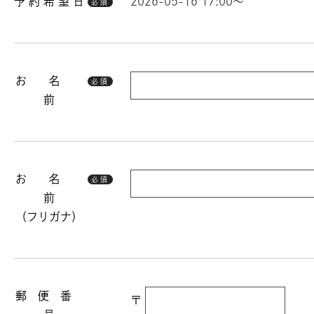
予 約 希 望 日
2026-05-16 17:00～
必須
お 名
必須
前
お 名
必須
前
（フリガナ）
郵 便 番
〒