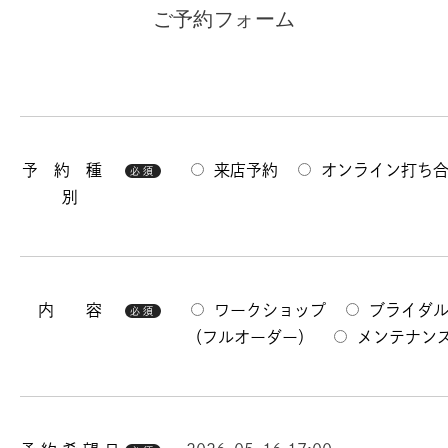
ご予約フォーム
予 約 種
来店予約
オンライン打ち
必須
別
内 容
ワークショップ
ブライダ
必須
（フルオーダー）
メンテナン