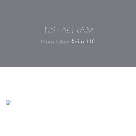
INSTAGRAM
Please Follow
@dito.110
©DITO All Rights Reserved
TOP
ABOUT DITO