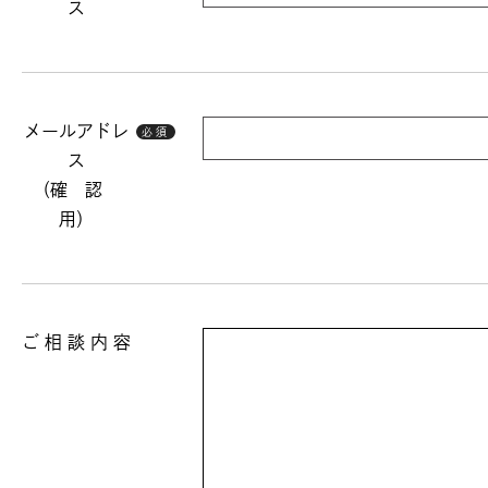
ス
メールアドレ
必須
ス
（確 認
用）
ご 相 談 内 容