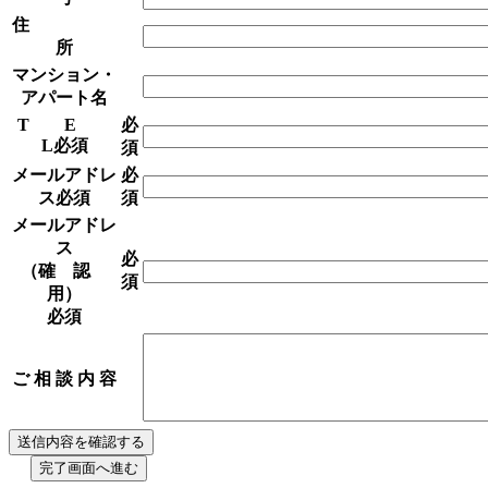
住
所
マンション・
アパート名
T E
必
L
必須
須
メールアドレ
必
ス
必須
須
メールアドレ
ス
必
（確 認
須
用）
必須
ご 相 談 内 容