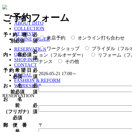
ご予約フォーム
TOP
ABOUT DITO
COLLECTION
AT FIRST
予 約 種
必
来店予約
オンライン打ち合わせ
ONLINE ORDER
別
必須
須
ワークショップ
ブライダル（フル
RESERVATION
必
Q&A
内 容
必須
ョン（フルオーダー）
リフォーム（フ
須
SHOP INFO
ナンス
その他
CONTACT
予 約 希 望 日
必
2026-05-21 17:00～
BRIDAL
必須
須
FASHION & REFORM
お 名
必
WORKSHOP
前
必須
須
RESERVATION
お 名
前
必
（フリガナ）
須
必須
郵 便 番
〒
号