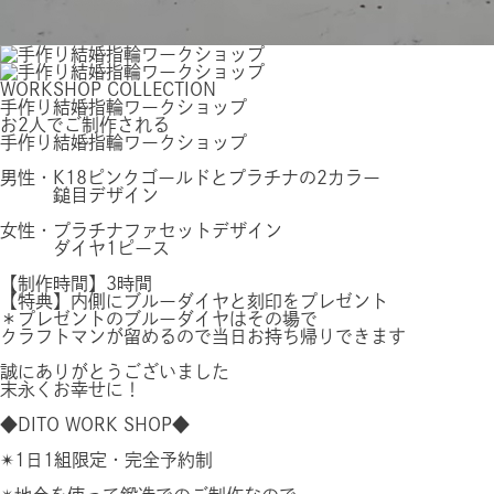
WORKSHOP
COLLECTION
手作り結婚指輪ワークショップ
お2人でご制作される
手作り結婚指輪ワークショップ
男性・K18ピンクゴールドとプラチナの2カラー
鎚目デザイン
女性・プラチナファセットデザイン
ダイヤ1ピース
【制作時間】3時間
【特典】内側にブルーダイヤと刻印をプレゼント
＊プレゼントのブルーダイヤはその場で
クラフトマンが留めるので当日お持ち帰りできます
誠にありがとうございました
末永くお幸せに！
◆DITO WORK SHOP◆
✴︎1日1組限定・完全予約制