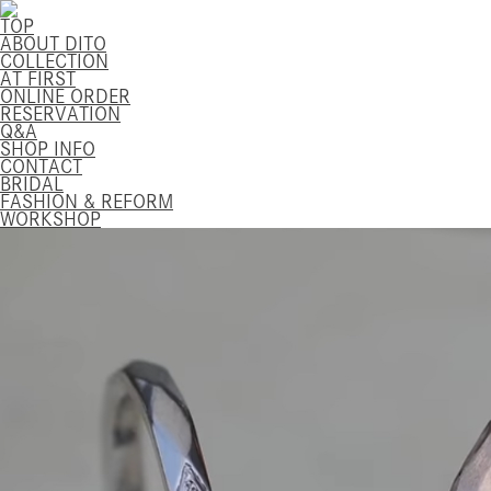
TOP
ABOUT DITO
COLLECTION
AT FIRST
ONLINE ORDER
RESERVATION
Q&A
SHOP INFO
CONTACT
BRIDAL
FASHION & REFORM
WORKSHOP