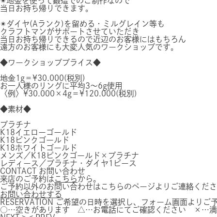
✴︎地金を使って鍛造でのご制作なので
当日お持ち帰りできます。
✴︎ダイヤ(Aランク)を留める・ミルグレイン等も
クラフトマンがサポートさせていただき
当日お持ち帰りできるので近辺のお客様にはもちろん
遠方のお客様にも大変人気のワークショップです。
◆ワークショッププライス◆
地金1g＝¥30.000(税別)
お一人様のリングに平均3〜6g使用
〈例〉¥30.000×4g＝¥120.000(税別)
◆素材◆
プラチナ
K18イエローゴールド
K18ピンクゴールド
K18ホワイトゴールド
メンズ／K18ピンクゴールド×プラチナ
レディース／プラチナ・ダイヤ1ピース
CONTACT
お問い合わせ
来店のご予約は
こちら
から。
ご予約以外のお問い合わせはこちらのページよりご連絡くださ
お問い合わせする
RESERVATION
ご希望の日時を選択し、フォーム画面よりご
○…空きがあります △…お電話にてご確認ください ×…満