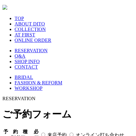
TOP
ABOUT DITO
COLLECTION
AT FIRST
ONLINE ORDER
RESERVATION
Q&A
SHOP INFO
CONTACT
BRIDAL
FASHION & REFORM
WORKSHOP
RESERVATION
ご予約フォーム
予 約 種
必
来店予約
オンライン打ち合わせ