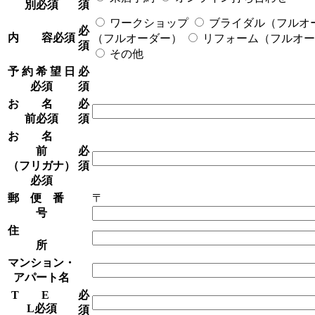
別
必須
須
ワークショップ
ブライダル（フルオ
必
内 容
必須
（フルオーダー）
リフォーム（フルオー
須
その他
予 約 希 望 日
必
必須
須
お 名
必
前
必須
須
お 名
前
必
（フリガナ）
須
必須
郵 便 番
〒
号
住
所
マンション・
アパート名
T E
必
L
必須
須