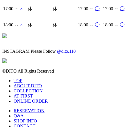
17:00 ～
×
休
休
17:00 ～
◯
17:00 ～
◯
18:00 ～
×
休
休
18:00 ～
◯
18:00 ～
◯
INSTAGRAM
Please Follow
@dito.110
©DITO All Rights Reserved
TOP
ABOUT DITO
COLLECTION
AT FIRST
ONLINE ORDER
RESERVATION
Q&A
SHOP INFO
CONTACT