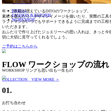
CONTACT
BRIDAL
年々ご依頼が増えているDITOのワークショップ。
FASHION & REFORM
素材を選んだり、デザインイメージを描いたり、実際の工具
WORKSHOP
ラフトマンがいつでもサポートできるように完成までの工程
いただきます。
おふたりで作り上げたジュエリーへの思い入れは、きっと今
切に大切に見守ってくれるでしょう。
ご予約はこちらから
FLOW
ワークショップの流れ
WORKSHOP
リングも思い出も一生もの
COLLECTION
VIEW MORE ＞
01.
お打ち合わせ