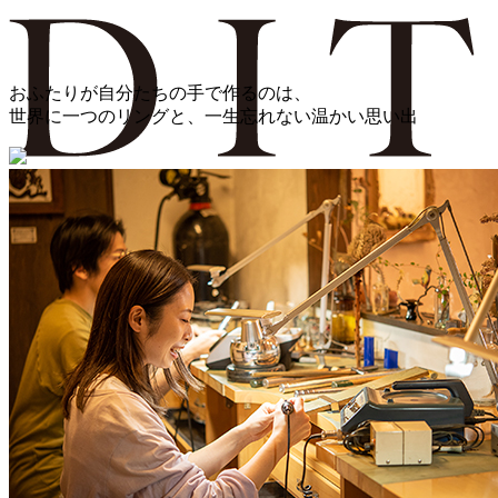
おふたりが自分たちの手で作るのは、
世界に一つのリングと、一生忘れない温かい思い出
TOP
ABOUT DITO
COLLECTION
AT FIRST
ONLINE ORDER
RESERVATION
Q&A
SHOP INFO