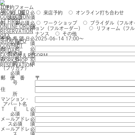
TOP
ご予約フォーム
ABOUT DITO
予 約 種
必
来店予約
オンライン打ち合わせ
COLLECTION
別
必須
須
AT FIRST
内 容
必須
必
ワークショップ
ブライダル（フルオ
ONLINE ORDER
須
ョン（フルオーダー）
リフォーム（フル
RESERVATION
ナンス
その他
Q&A
予 約 希 望 日
必
2025-06-14 17:00～
SHOP INFO
必須
須
CONTACT
お 名
必
BRIDAL
前
必須
須
FASHION & REFORM
お 名
必
WORKSHOP
前
須
RESERVATION
（フリガナ）
必須
郵 便 番
〒
号
住
所
マンション・
アパート名
T E L
必
必須
須
メールアドレ
必
ス
必須
須
メールアドレ
必
ス
須