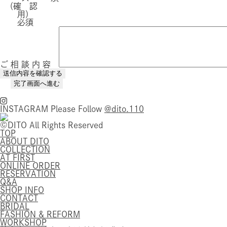
（確 認
用）
必須
ご 相 談 内 容
INSTAGRAM
Please Follow
@dito.110
©DITO All Rights Reserved
TOP
ABOUT DITO
COLLECTION
AT FIRST
ONLINE ORDER
RESERVATION
Q&A
SHOP INFO
CONTACT
BRIDAL
FASHION & REFORM
WORKSHOP