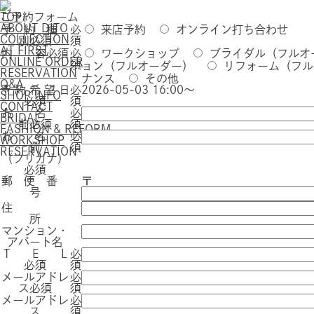
TOP
ご予約フォーム
ABOUT DITO
予 約 種
必
来店予約
オンライン打ち合わせ
COLLECTION
別
必須
須
AT FIRST
内 容
必須
必
ワークショップ
ブライダル（フルオ
ONLINE ORDER
須
ョン（フルオーダー）
リフォーム（フル
RESERVATION
ナンス
その他
Q&A
予 約 希 望 日
必
2026-05-03 16:00～
SHOP INFO
必須
須
CONTACT
お 名
必
BRIDAL
前
必須
須
FASHION & REFORM
お 名
必
WORKSHOP
前
須
RESERVATION
（フリガナ）
必須
郵 便 番
〒
号
住
所
マンション・
アパート名
T E L
必
必須
須
メールアドレ
必
ス
必須
須
メールアドレ
必
ス
須