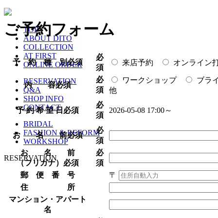
ご予約フォーム
TOP
ABOUT DITO
COLLECTION
AT FIRST
必
予 約 種 別
必須
来店予約
オンライン
ONLINE ORDER
須
必
ワークショップ
ブラ
RESERVATION
内 容
必須
須
Q&A
他
SHOP INFO
必
CONTACT
予 約 希 望 日
必須
2026-05-08 17:00～
須
BRIDAL
必
FASHION & REFORM
お 名 前
必須
須
WORKSHOP
お 名 前
必
RESERVATION
（フリガナ）
必須
須
郵 便 番 号
〒
住 所
マンション・アパート
名