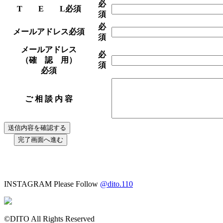
必
T E L
必須
須
必
メールアドレス
必須
須
メールアドレス
必
（確 認 用）
須
必須
ご 相 談 内 容
INSTAGRAM
Please Follow
@dito.110
©DITO All Rights Reserved