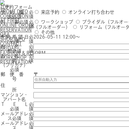
TOP
ご予約フォーム
ABOUT DITO
予 約 種
必
来店予約
オンライン打ち合わせ
COLLECTION
別
必須
須
AT FIRST
内 容
必須
必
ワークショップ
ブライダル（フルオー
ONLINE ORDER
須
（フルオーダー）
リフォーム（フルオー
RESERVATION
その他
Q&A
予 約 希 望 日
必
2026-05-11 12:00～
SHOP INFO
必須
須
CONTACT
お 名
必
BRIDAL
前
必須
須
FASHION & REFORM
お 名
必
WORKSHOP
前
須
RESERVATION
（フリガナ）
必須
郵 便 番
〒
号
住
所
マンション・
アパート名
T E L
必
必須
須
メールアドレ
必
ス
必須
須
メールアドレ
必
ス
須