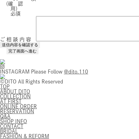
（確 認
用）
必須
ご 相 談 内 容
INSTAGRAM
Please Follow
@dito.110
©DITO All Rights Reserved
TOP
ABOUT DITO
COLLECTION
AT FIRST
ONLINE ORDER
RESERVATION
Q&A
SHOP INFO
CONTACT
BRIDAL
FASHION & REFORM