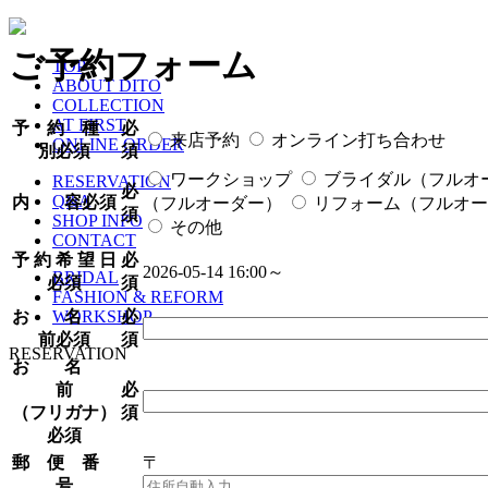
ご予約フォーム
TOP
ABOUT DITO
COLLECTION
AT FIRST
予 約 種
必
来店予約
オンライン打ち合わせ
ONLINE ORDER
別
必須
須
ワークショップ
ブライダル（フルオ
RESERVATION
必
Q&A
内 容
必須
（フルオーダー）
リフォーム（フルオー
須
SHOP INFO
その他
CONTACT
予 約 希 望 日
必
2026-05-14 16:00～
BRIDAL
必須
須
FASHION & REFORM
お 名
必
WORKSHOP
前
必須
須
RESERVATION
お 名
前
必
（フリガナ）
須
必須
郵 便 番
〒
号