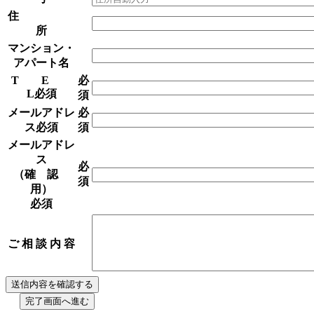
住
所
マンション・
アパート名
T E
必
L
必須
須
メールアドレ
必
ス
必須
須
メールアドレ
ス
必
（確 認
須
用）
必須
ご 相 談 内 容