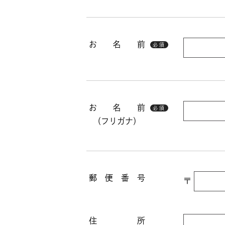
お 名 前
必須
お 名 前
必須
（フリガナ）
郵 便 番 号
〒
住 所