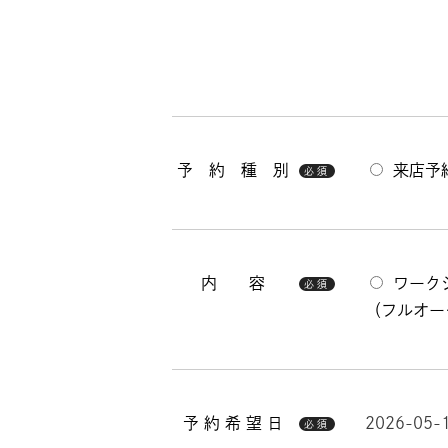
予 約 種 別
来店予
必須
内 容
ワーク
必須
（フルオー
予 約 希 望 日
2026-05-
必須