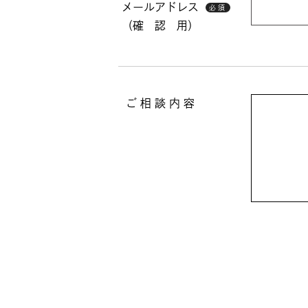
メールアドレス
必須
（確 認 用）
ご 相 談 内 容