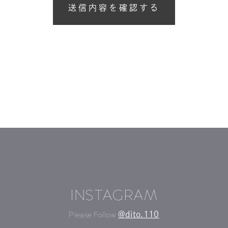
INSTAGRAM
Please Follow
@dito.110