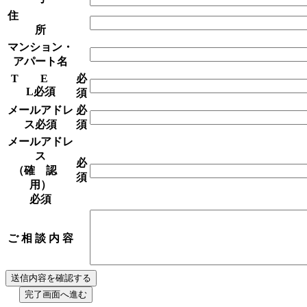
住
所
マンション・
アパート名
T E
必
L
必須
須
メールアドレ
必
ス
必須
須
メールアドレ
ス
必
（確 認
須
用）
必須
ご 相 談 内 容