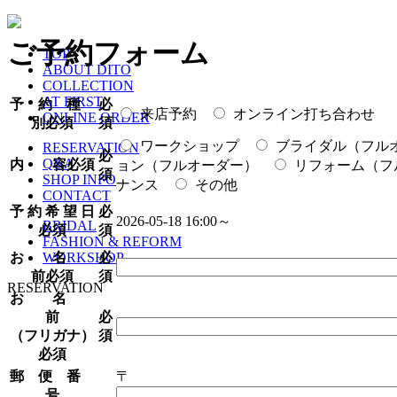
ご予約フォーム
TOP
ABOUT DITO
COLLECTION
AT FIRST
予 約 種
必
来店予約
オンライン打ち合わせ
ONLINE ORDER
別
必須
須
ワークショップ
ブライダル（フル
RESERVATION
必
Q&A
内 容
必須
ョン（フルオーダー）
リフォーム（フ
須
SHOP INFO
ナンス
その他
CONTACT
予 約 希 望 日
必
2026-05-18 16:00～
BRIDAL
必須
須
FASHION & REFORM
お 名
必
WORKSHOP
前
必須
須
RESERVATION
お 名
前
必
（フリガナ）
須
必須
郵 便 番
〒
号