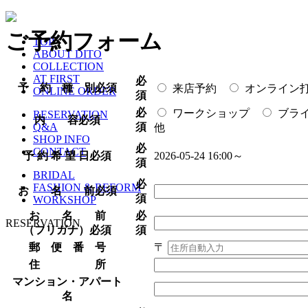
ご予約フォーム
TOP
ABOUT DITO
COLLECTION
AT FIRST
必
予 約 種 別
必須
来店予約
オンライン
ONLINE ORDER
須
必
ワークショップ
ブラ
RESERVATION
内 容
必須
須
Q&A
他
SHOP INFO
必
CONTACT
予 約 希 望 日
必須
2026-05-24 16:00～
須
BRIDAL
必
FASHION & REFORM
お 名 前
必須
須
WORKSHOP
お 名 前
必
RESERVATION
（フリガナ）
必須
須
郵 便 番 号
〒
住 所
マンション・アパート
名