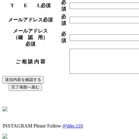
必
T E L
必須
須
必
メールアドレス
必須
須
メールアドレス
必
（確 認 用）
須
必須
ご 相 談 内 容
INSTAGRAM
Please Follow
@dito.110