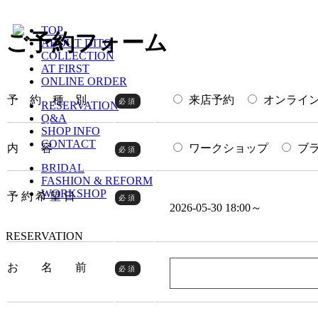
TOP
ご予約フォーム
ABOUT DITO
COLLECTION
AT FIRST
ONLINE ORDER
予 約 種 別
来店予約
オンライ
必須
RESERVATION
Q&A
SHOP INFO
CONTACT
内 容
ワークショップ
ブ
必須
BRIDAL
FASHION & REFORM
WORKSHOP
予 約 希 望 日
必須
2026-05-30 18:00～
RESERVATION
お 名 前
必須