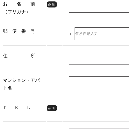
お 名 前
必須
（フリガナ）
郵 便 番 号
〒
住 所
マンション・アパー
ト名
T E L
必須