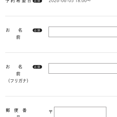
予 約 希 望 日
2026-06-05 18:00～
必須
お 名
必須
前
お 名
必須
前
（フリガナ）
郵 便 番
〒