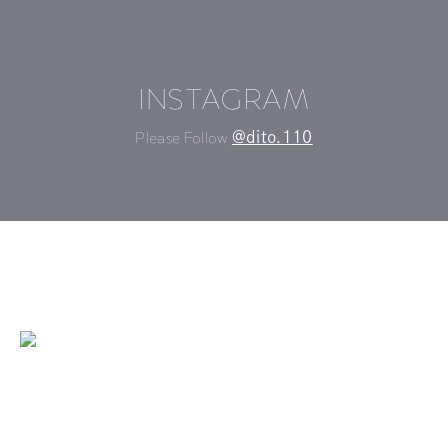
INSTAGRAM
Please Follow
@dito.110
©DITO All Rights Reserved
TOP
ABOUT DITO