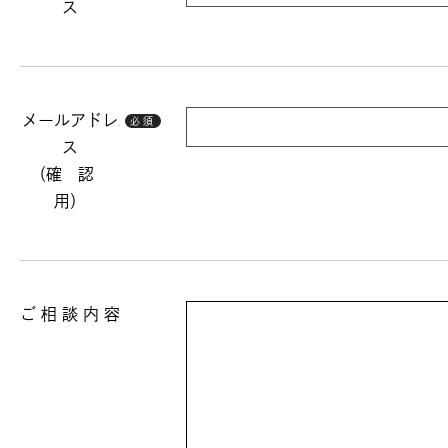
ス
メールアドレ
必須
ス
（確 認
用）
ご 相 談 内 容