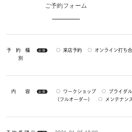
ご予約フォーム
予 約 種
来店予約
オンライン打ち
必須
別
内 容
ワークショップ
ブライダ
必須
（フルオーダー）
メンテナン