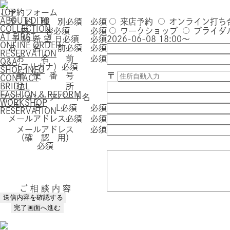
TOP
ご予約フォーム
ABOUT DITO
予 約 種 別
必須
必須
来店予約
オンライン打ち
COLLECTION
内 容
必須
必須
ワークショップ
ブライダ
AT FIRST
予 約 希 望 日
必須
必須
2026-06-08 18:00～
ONLINE ORDER
お 名 前
必須
必須
RESERVATION
お 名 前
必須
Q&A
（フリガナ）
必須
SHOP INFO
郵 便 番 号
〒
CONTACT
BRIDAL
住 所
FASHION & REFORM
マンション・アパート名
WORKSHOP
T E L
必須
必須
RESERVATION
メールアドレス
必須
必須
メールアドレス
必須
（確 認 用）
必須
ご 相 談 内 容