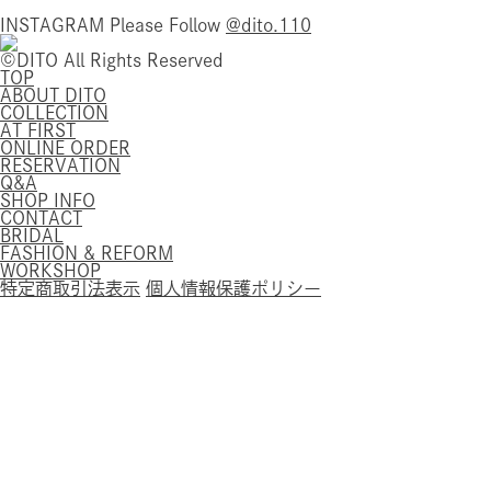
INSTAGRAM
Please Follow
@dito.110
©DITO All Rights Reserved
TOP
ABOUT DITO
COLLECTION
AT FIRST
ONLINE ORDER
RESERVATION
Q&A
SHOP INFO
CONTACT
BRIDAL
FASHION & REFORM
WORKSHOP
特定商取引法表示
個人情報保護ポリシー