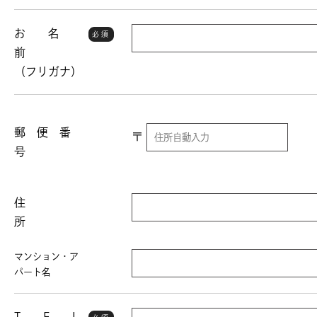
お 名
必須
前
（フリガナ）
郵 便 番
〒
号
住
所
マンション・ア
パート名