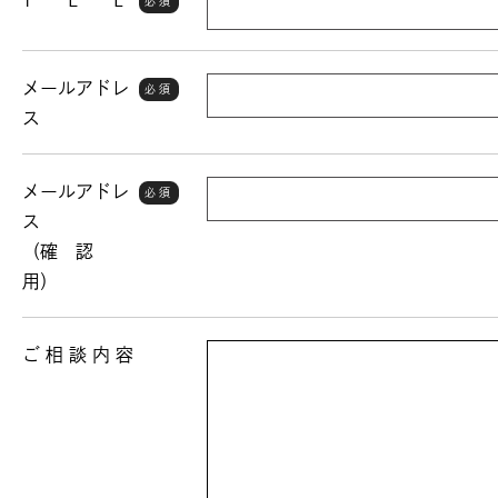
T E L
必須
メールアドレ
必須
ス
メールアドレ
必須
ス
（確 認
用）
ご 相 談 内 容