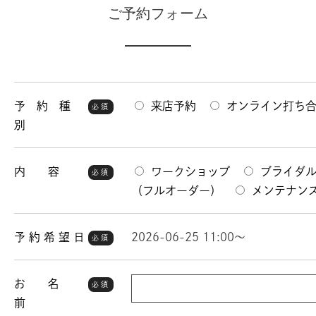
ご予約フォーム
予 約 種
来店予約
オンライン打ち
必須
別
内 容
ワークショップ
ブライダ
必須
（フルオーダー）
メンテナン
予 約 希 望 日
2026-06-25 11:00～
必須
お 名
必須
前