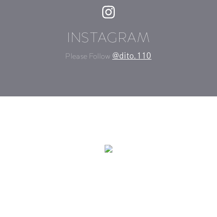
INSTAGRAM
Please Follow
@dito.110
©DITO All Rights Reserved