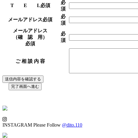
必
T E L
必須
須
必
メールアドレス
必須
須
メールアドレス
必
（確 認 用）
須
必須
ご 相 談 内 容
INSTAGRAM
Please Follow
@dito.110