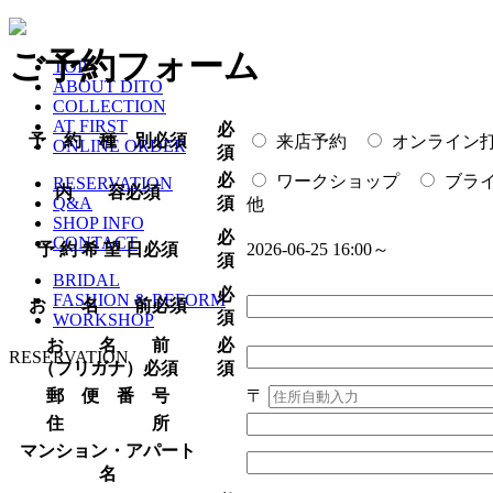
ご予約フォーム
TOP
ABOUT DITO
COLLECTION
AT FIRST
必
予 約 種 別
必須
来店予約
オンライン
ONLINE ORDER
須
必
ワークショップ
ブラ
RESERVATION
内 容
必須
須
Q&A
他
SHOP INFO
必
CONTACT
予 約 希 望 日
必須
2026-06-25 16:00～
須
BRIDAL
必
FASHION & REFORM
お 名 前
必須
須
WORKSHOP
お 名 前
必
RESERVATION
（フリガナ）
必須
須
郵 便 番 号
〒
住 所
マンション・アパート
名