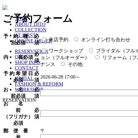
ご予約フォーム
TOP
ABOUT DITO
COLLECTION
AT FIRST
予 約 種
必
来店予約
オンライン打ち合わせ
ONLINE ORDER
別
必須
須
ワークショップ
ブライダル（フル
RESERVATION
必
Q&A
内 容
必須
ョン（フルオーダー）
リフォーム（フ
須
SHOP INFO
ナンス
その他
CONTACT
予 約 希 望 日
必
2026-06-28 17:00～
BRIDAL
必須
須
FASHION & REFORM
お 名
必
WORKSHOP
前
必須
須
RESERVATION
お 名
前
必
（フリガナ）
須
必須
郵 便 番
〒
号