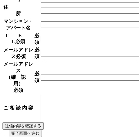
住
所
マンション・
アパート名
T E
必
L
必須
須
メールアドレ
必
ス
必須
須
メールアドレ
ス
必
（確 認
須
用）
必須
ご 相 談 内 容