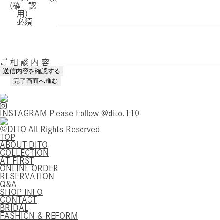
（確 認
用）
必須
ご 相 談 内 容
INSTAGRAM
Please Follow
@dito.110
©DITO All Rights Reserved
TOP
ABOUT DITO
COLLECTION
AT FIRST
ONLINE ORDER
RESERVATION
Q&A
SHOP INFO
CONTACT
BRIDAL
FASHION & REFORM