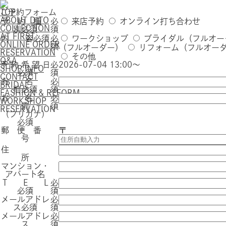
TOP
ご予約フォーム
ABOUT DITO
予 約 種
必
来店予約
オンライン打ち合わせ
COLLECTION
別
必須
須
AT FIRST
内 容
必須
必
ワークショップ
ブライダル（フルオー
ONLINE ORDER
須
（フルオーダー）
リフォーム（フルオー
RESERVATION
その他
Q&A
予 約 希 望 日
必
2026-07-04 13:00～
SHOP INFO
必須
須
CONTACT
お 名
必
BRIDAL
前
必須
須
FASHION & REFORM
お 名
必
WORKSHOP
前
須
RESERVATION
（フリガナ）
必須
郵 便 番
〒
号
住
所
マンション・
アパート名
T E L
必
必須
須
メールアドレ
必
ス
必須
須
メールアドレ
必
ス
須