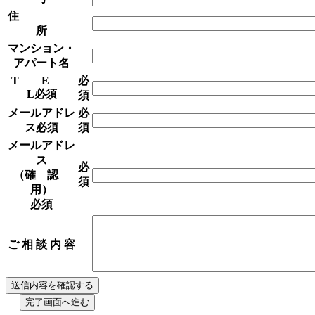
住
所
マンション・
アパート名
T E
必
L
必須
須
メールアドレ
必
ス
必須
須
メールアドレ
ス
必
（確 認
須
用）
必須
ご 相 談 内 容