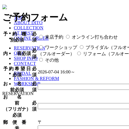
ご予約フォーム
TOP
ABOUT DITO
COLLECTION
AT FIRST
予 約 種
必
来店予約
オンライン打ち合わせ
ONLINE ORDER
別
必須
須
ワークショップ
ブライダル（フルオ
RESERVATION
必
Q&A
内 容
必須
（フルオーダー）
リフォーム（フルオー
須
SHOP INFO
その他
CONTACT
予 約 希 望 日
必
2026-07-04 16:00～
BRIDAL
必須
須
FASHION & REFORM
お 名
必
WORKSHOP
前
必須
須
RESERVATION
お 名
前
必
（フリガナ）
須
必須
郵 便 番
〒
号