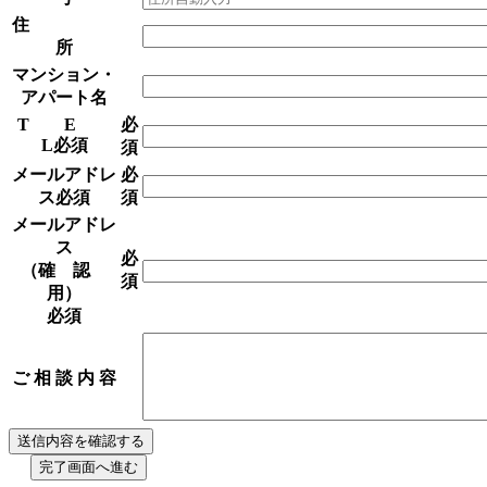
住
所
マンション・
アパート名
T E
必
L
必須
須
メールアドレ
必
ス
必須
須
メールアドレ
ス
必
（確 認
須
用）
必須
ご 相 談 内 容