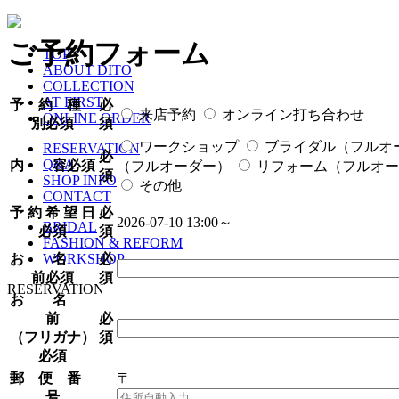
ご予約フォーム
TOP
ABOUT DITO
COLLECTION
AT FIRST
予 約 種
必
来店予約
オンライン打ち合わせ
ONLINE ORDER
別
必須
須
ワークショップ
ブライダル（フルオ
RESERVATION
必
Q&A
内 容
必須
（フルオーダー）
リフォーム（フルオー
須
SHOP INFO
その他
CONTACT
予 約 希 望 日
必
2026-07-10 13:00～
BRIDAL
必須
須
FASHION & REFORM
お 名
必
WORKSHOP
前
必須
須
RESERVATION
お 名
前
必
（フリガナ）
須
必須
郵 便 番
〒
号