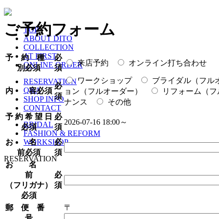
ご予約フォーム
TOP
ABOUT DITO
COLLECTION
AT FIRST
予 約 種
必
来店予約
オンライン打ち合わせ
ONLINE ORDER
別
必須
須
ワークショップ
ブライダル（フル
RESERVATION
必
Q&A
内 容
必須
ョン（フルオーダー）
リフォーム（フ
須
SHOP INFO
ナンス
その他
CONTACT
予 約 希 望 日
必
2026-07-16 18:00～
BRIDAL
必須
須
FASHION & REFORM
お 名
必
WORKSHOP
前
必須
須
RESERVATION
お 名
前
必
（フリガナ）
須
必須
郵 便 番
〒
号