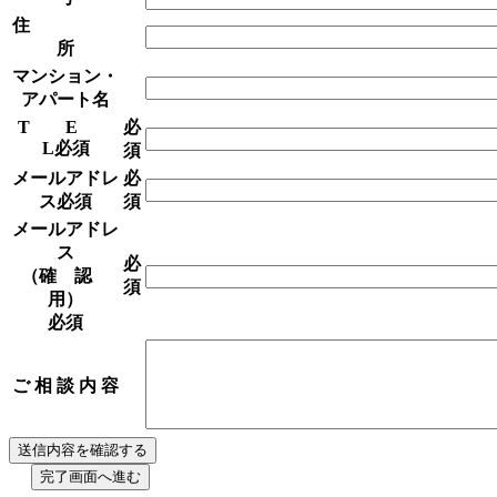
住
所
マンション・
アパート名
T E
必
L
必須
須
メールアドレ
必
ス
必須
須
メールアドレ
ス
必
（確 認
須
用）
必須
ご 相 談 内 容