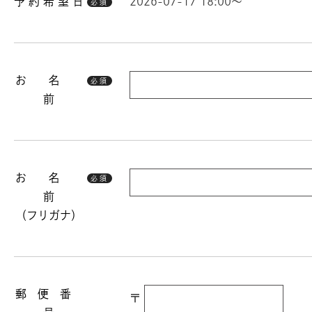
予 約 希 望 日
2026-07-17 18:00～
必須
お 名
必須
前
お 名
必須
前
（フリガナ）
郵 便 番
〒