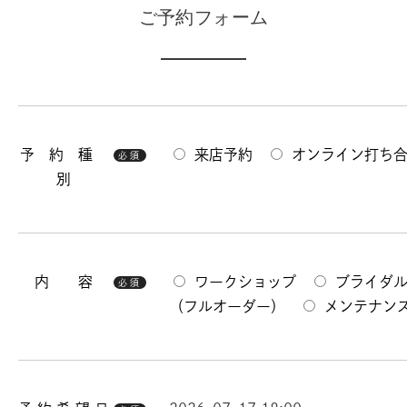
ご予約フォーム
予 約 種
来店予約
オンライン打ち
必須
別
内 容
ワークショップ
ブライダ
必須
（フルオーダー）
メンテナン