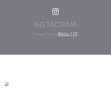
INSTAGRAM
Please Follow
@dito.110
©DITO All Rights Reserved
TOP
ABOUT DITO