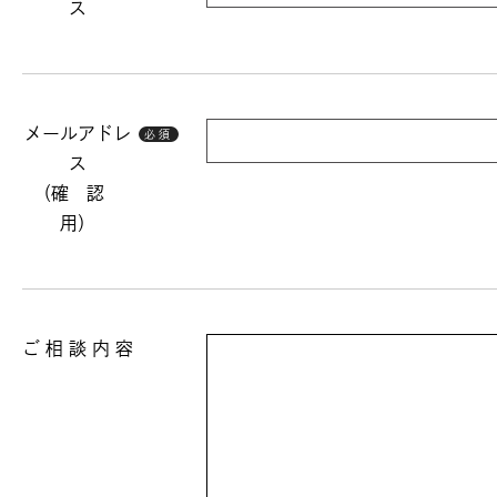
ス
メールアドレ
必須
ス
（確 認
用）
ご 相 談 内 容