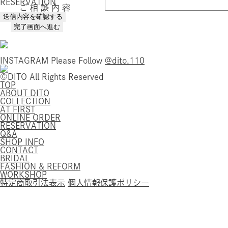
RESERVATION
ご 相 談 内 容
INSTAGRAM
Please Follow
@dito.110
©DITO All Rights Reserved
TOP
ABOUT DITO
COLLECTION
AT FIRST
ONLINE ORDER
RESERVATION
Q&A
SHOP INFO
CONTACT
BRIDAL
FASHION & REFORM
WORKSHOP
特定商取引法表示
個人情報保護ポリシー