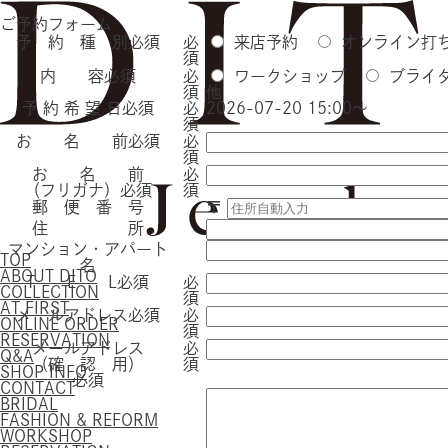
ご予約フォーム
予 約 種 別
必須
必
来店予約
オンライン打
須
内 容
必須
必
ワークショップ
ブライ
須
他
予 約 希 望 日
必須
必
2026-07-20 15:00～
須
お 名 前
必須
必
須
お 名 前
必
（フリガナ）
必須
須
郵 便 番 号
〒
住 所
マンション・アパート
TOP
名
ABOUT DITO
T E L
必須
必
COLLECTION
須
AT FIRST
メールアドレス
必須
必
ONLINE ORDER
須
RESERVATION
メールアドレス
必
Q&A
（確 認 用）
須
SHOP INFO
必須
CONTACT
BRIDAL
FASHION & REFORM
WORKSHOP