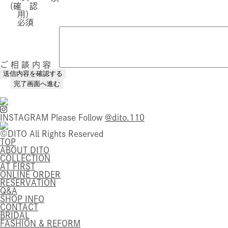
（確 認
用）
必須
ご 相 談 内 容
INSTAGRAM
Please Follow
@dito.110
©DITO All Rights Reserved
TOP
ABOUT DITO
COLLECTION
AT FIRST
ONLINE ORDER
RESERVATION
Q&A
SHOP INFO
CONTACT
BRIDAL
FASHION & REFORM