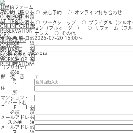
TOP
ご予約フォーム
ABOUT DITO
予 約 種
必
来店予約
オンライン打ち合わせ
COLLECTION
別
必須
須
AT FIRST
内 容
必須
必
ワークショップ
ブライダル（フルオ
ONLINE ORDER
須
ョン（フルオーダー）
リフォーム（フル
RESERVATION
ナンス
その他
Q&A
予 約 希 望 日
必
2026-07-20 16:00～
SHOP INFO
必須
須
CONTACT
お 名
必
BRIDAL
前
必須
須
FASHION & REFORM
お 名
必
WORKSHOP
前
須
RESERVATION
（フリガナ）
必須
郵 便 番
〒
号
住
所
マンション・
アパート名
T E L
必
必須
須
メールアドレ
必
ス
必須
須
メールアドレ
必
ス
須