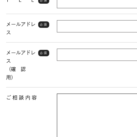
T E L
必須
メールアドレ
必須
ス
メールアドレ
必須
ス
（確 認
用）
ご 相 談 内 容