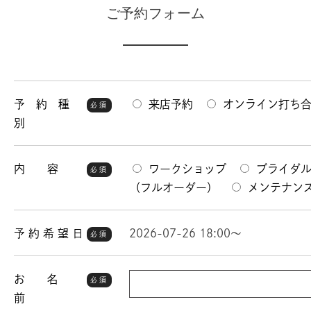
ご予約フォーム
予 約 種
来店予約
オンライン打ち
必須
別
内 容
ワークショップ
ブライダ
必須
（フルオーダー）
メンテナン
予 約 希 望 日
2026-07-26 18:00～
必須
お 名
必須
前