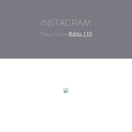
INSTAGRAM
Please Follow
@dito.110
©DITO All Rights Reserved