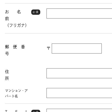
お 名
必須
前
（フリガナ）
郵 便 番
〒
号
住
所
マンション・ア
パート名